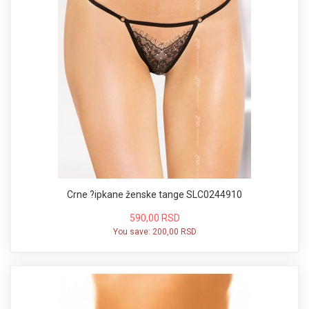
Crne ?ipkane ženske tange SLC0244910
590,00 RSD
You save:
200,00 RSD