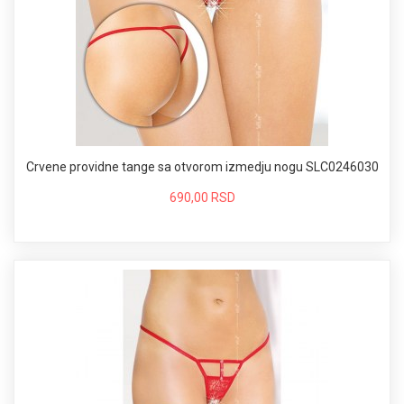
Crvene providne tange sa otvorom izmedju nogu SLC0246030
690,00 RSD