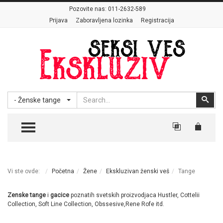
Pozovite nas:
011-2632-589
Prijava
Zaboravljena lozinka
Registracija
Search
Sear
- Ženske tange
TOGGLE MENU
Vi ste ovde:
Početna
Žene
Ekskluzivan ženski veš
Tange
Zenske tange
i
gacice
poznatih svetskih proizvodjaca Hustler, Cottelii
Collection, Soft Line Collection, Obssesive,Rene Rofe itd.