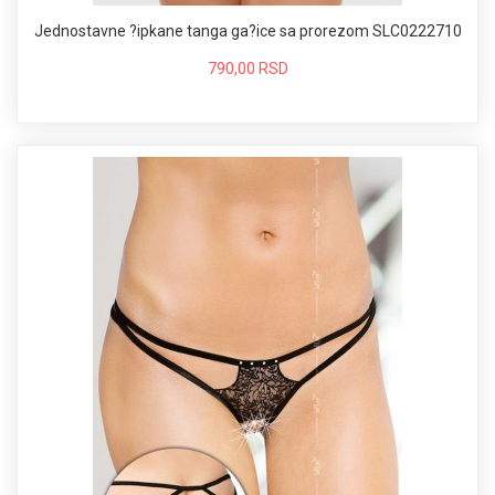
Jednostavne ?ipkane tanga ga?ice sa prorezom SLC0222710
790,00 RSD