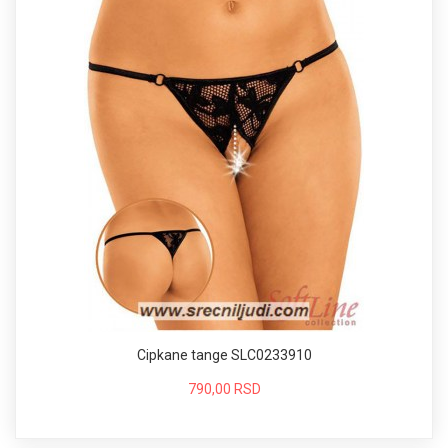
Cipkane tange SLC0233910
790,00 RSD