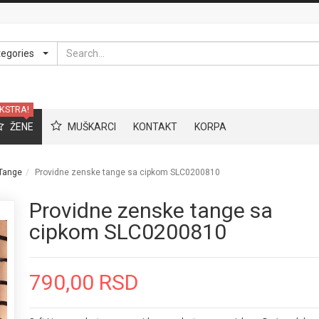
Search
tegories
KSTRA!
ŽENE
MUŠKARCI
KONTAKT
KORPA
Tange
Providne zenske tange sa cipkom SLC0200810
Providne zenske tange sa
cipkom SLC0200810
790,00 RSD