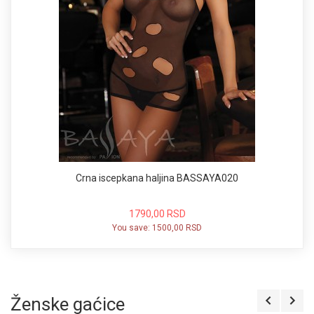
Crna iscepkana haljina BASSAYA020
1790,00 RSD
You save:
1500,00 RSD
Ženske gaćice