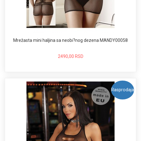
Mrežasta mini haljina sa neobi?nog dezena MANDY00058
2490,00 RSD
Rasprodaja