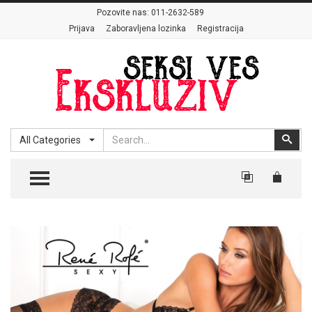
Pozovite nas:
011-2632-589
Prijava
Zaboravljena lozinka
Registracija
Search
Sear
All Categories
TOGGLE MENU