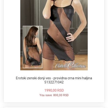
Erotski zenski donji ves - providna crna mini haljina
5132271042
1990,00 RSD
You save:
800,00 RSD