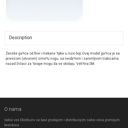
Description
Ženske ga?ice od fine i mekane ?ipke u roze boji.Ovaj model ga?ica je sa
prorezom (otvorom) izme?u nogu, sa neobi?nim i zanimljivim trakicama
nazad.Držaci za ?arape mogu da se skidaju. Veli?ina:SM.
O nama
Seksi ves Ekskluziv se bavi prodajom i distribucijom seksi vesa premijum
brendova.