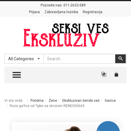
Pozovite nas:
011-2632-589
Prijava
Zaboravljena lozinka
Registracija
Search
Sear
All Categories
TOGGLE MENU
Vi ste ovde:
Početna
Žene
Ekskluzivan ženski veš
Gaćice
Roze ga?ice od ?ipke sa otvorom RENE000665