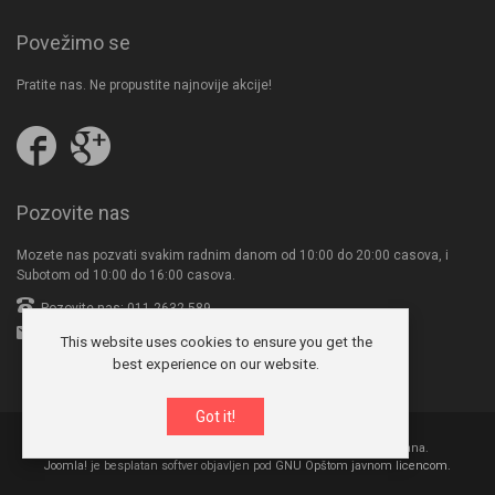
Povežimo se
Pratite nas. Ne propustite najnovije akcije!
Pratite
Follow
nas
us
na
on
Facebooku
Google
Pozovite nas
Plus
Mozete nas pozvati svakim radnim danom od 10:00 do 20:00 casova, i
Subotom od 10:00 do 16:00 casova.
Pozovite nas: 011-2632-589
office@seksives.com
This website uses cookies to ensure you get the
best experience on our website.
Got it!
© 2026 Ženski i muški seksi veš "Ekskluziv". Sva prava zadržana.
Joomla!
je besplatan softver objavljen pod
GNU Opštom javnom licencom.