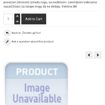
prorezom (otvorom) između nogu, sa neobičnim i zanimljivim trakicama
nazad.Držaci za čarape mogu da se skidaju. Veličina:SM.
Back to: Ženske ga?ice
Ask a question about this product
Komplet
Ren
set
Rofe
maska
lila
za
ga?
o?
ice
i,
od
lisice
?
i
ipke
tange
sa
sa
pro
otvorima
REN
OBSES001