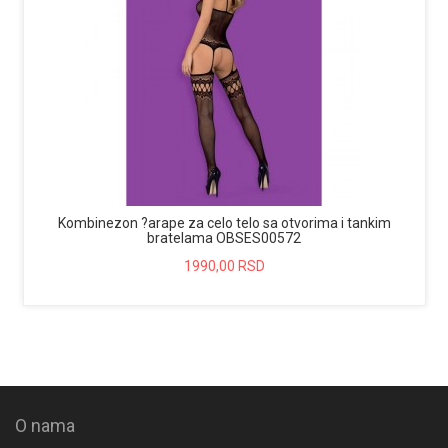
Kombinezon ?arape za celo telo sa otvorima i tankim
bratelama OBSES00572
1990,00 RSD
O nama