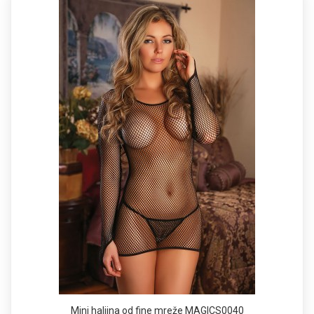
Mini haljina od fine mreže MAGICS0040