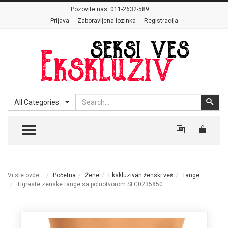
Pozovite nas:
011-2632-589
Prijava
Zaboravljena lozinka
Registracija
Search
Sear
All Categories
TOGGLE MENU
Vi ste ovde:
Početna
Žene
Ekskluzivan ženski veš
Tange
Tigraste zenske tange sa poluotvorom SLC0235850