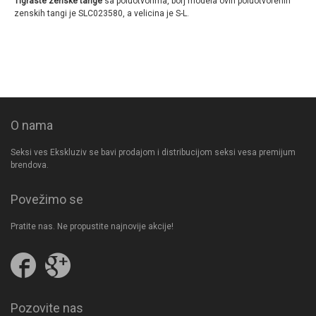
Tigraste zenske tange
sa poluotvorima, borj modela ovih poluotvorenih
zenskih tangi je SLC023580, a velicina je S-L.
O nama
Seksi ves Ekskluziv se bavi prodajom i distribucijom seksi vesa premijum
brendova.
Povežimo se
Pratite nas. Ne propustite najnovije akcije!
Pratite
Follow
nas
us
na
on
Facebooku
Google
Pozovite nas
Plus