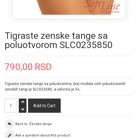
Tigraste zenske tange sa
poluotvorom SLC0235850
790,00 RSD
Tigraste zenske tange sa poluotvorima, borj modela ovih poluotvorenih
zenskih tangi je SLC023580, a velicina je S-L.
Back to: Ženske tange
Ask a question about this product