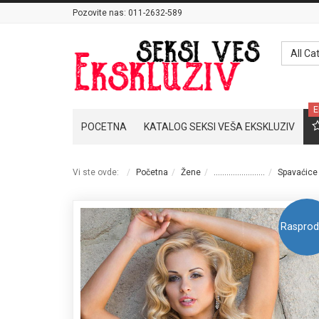
Pozovite nas:
011-2632-589
All Ca
E
POCETNA
KATALOG SEKSI VEŠA EKSKLUZIV
Vi ste ovde:
Početna
Žene
........................
Spavaćice
Rasprod