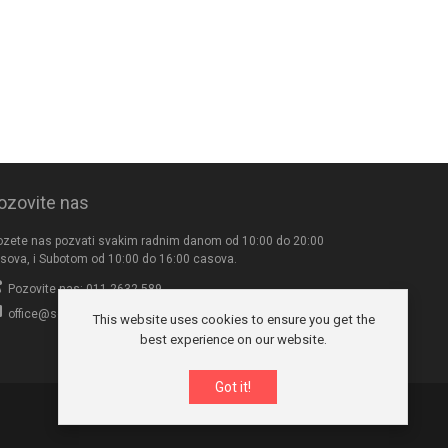
ozovite nas
zete nas pozvati svakim radnim danom od 10:00 do 20:00
sova, i Subotom od 10:00 do 16:00 casova.
Pozovite nas: 011-2632-589
office@seksives.com
This website uses cookies to ensure you get the
best experience on our website.
Got it!