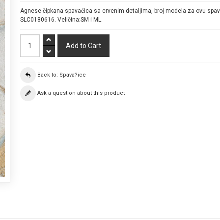
Agnese čipkana spavaćica sa crvenim detaljima, broj modela za ovu spav
SLC0180616. Veličina:SM i ML.
Back to: Spava?ice
Ask a question about this product