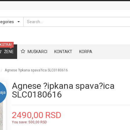
Search
tegories
KSTRA!
ŽENE
MUŠKARCI
KONTAKT
KORPA
Agnese ?ipkana spava?ica SLC0180616
Agnese ?ipkana spava?ica
SLC0180616
aja
2490,00 RSD
You save:
500,00 RSD