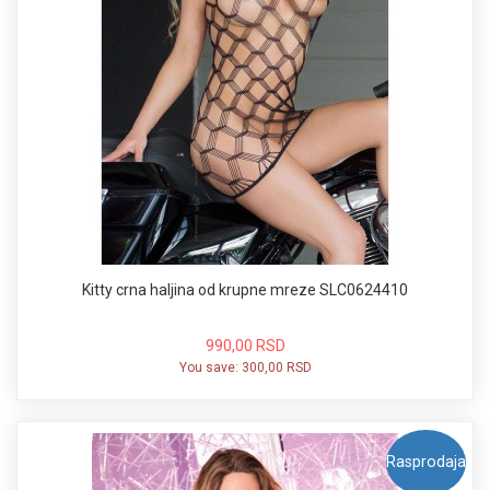
Kitty crna haljina od krupne mreze SLC0624410
990,00 RSD
You save:
300,00 RSD
Rasprodaja