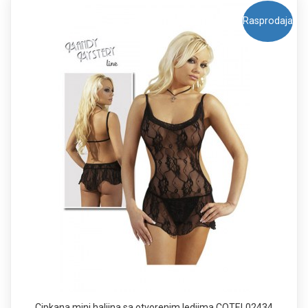
Rasprodaja
Cipkana mini haljina sa otvorenim ledjima COTEL02434