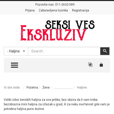
Pozovite nas:
011-2632-589
Prijava
Zaboravljena lozinka
Registracija
Search
Sear
- Haljine
TOGGLE MENU
Vi ste ovde:
Početna
Žene
........................
Haljine
Veliki izbor ženskih haljina za sve prilike, bez obzira da li vam treba
bezobrazna mini haljina za izlazak u grad, ili za neku sve?anost gde vam je
potrebna haljina pune dužine.