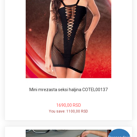
Mini mrezasta seksi haljina COTEL00137
1690,00 RSD
You save:
1100,00 RSD