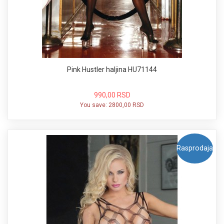
Pink Hustler haljina HU71144
990,00 RSD
You save:
2800,00 RSD
Rasprodaja