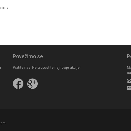
enima.
Povežimo se
P
a
Pratite nas. Ne propustite najnovije akcije!
Mo
ca
Pratite
Follow
nas
us
na
on
Facebooku
Google
Plus
com.