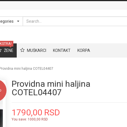
Search
tegories
KSTRA!
ŽENE
MUŠKARCI
KONTAKT
KORPA
Providna mini haljina COTEL04407
Providna mini haljina
COTEL04407
o
1790,00 RSD
You save:
1000,00 RSD