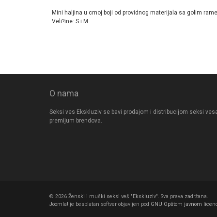
Mini haljina u crnoj boji od providnog materijala sa golim ram
Veli?ine: S i M.
O nama
Seksi ves Ekskluziv se bavi prodajom i distribucijom seksi ves
premijum brendova.
© 2026 Ženski i muški seksi veš "Ekskluziv". Sva prava zadržana.
Joomla!
je besplatan softver objavljen pod
GNU Opštom javnom licen