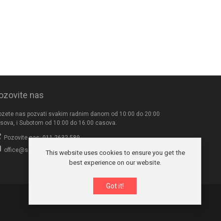
ozovite nas
zete nas pozvati svakim radnim danom od 10:00 do 20:00
sova, i Subotom od 10:00 do 16:00 casova.
Pozovite nas: 011-2632-589
office@seksives.com
This website uses cookies to ensure you get the
best experience on our website.
Got it!