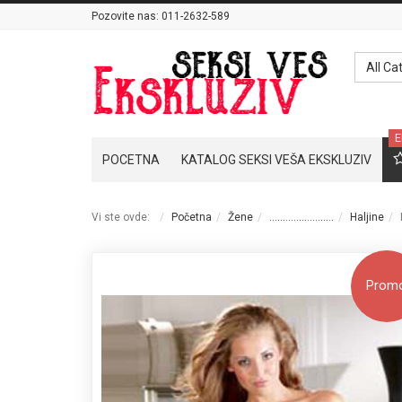
Pozovite nas:
011-2632-589
All Ca
E
POCETNA
KATALOG SEKSI VEŠA EKSKLUZIV
Vi ste ovde:
Početna
Žene
........................
Haljine
Prom