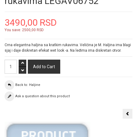
rukavima LEGAV06752
3490,00 RSD
You save:
2500,00 RSD
Crna elegantna haljina sa kratkim rukavima. Veličina je M. Haljina ima blagi
sjaj i daje diskretan efekat wet look -a. Na leđima ima diskretan otvor.
Back to: Haljine
Ask a question about this product
Rok
crna
mini
halj
mok
izgl
COT