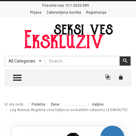
Pozovite nas:
011-2632-589
Prijava
Zaboravljena lozinka
Registracija
Search
Sear
All Categories
TOGGLE MENU
Vi ste ovde:
Početna
Žene
........................
Haljine
Leg Avenue Angelina crna haljinica sa kratikim rukavima LEGAV06752