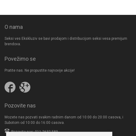
O nama
Seksi ves Ekskluziv se bavi prodajom i distribucijom seksi vesa premijum
brendova.
Povežimo se
Pratite nas. Ne propustite najnovije akcije!
Pratite
Follow
nas
us
na
on
Facebooku
Google
Pozovite nas
Plus
Mozete nas pozvati svakim radnim danom od 10:00 do 20:00 casova, i
Subotom od 10:00 do 16:00 casova.
Pozovite nas: 011-2632-589