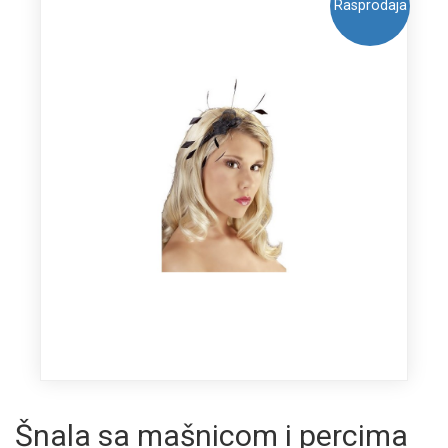
Rasprodaja
Šnala sa mašnicom i percima