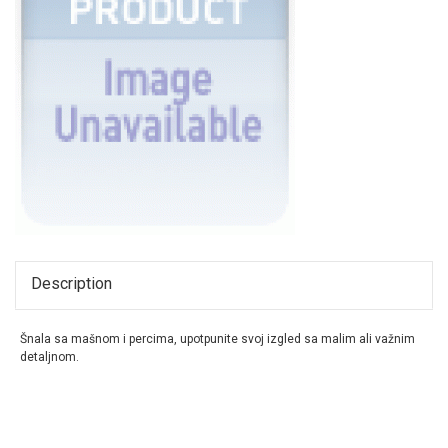
Description
Šnala sa mašnom i percima, upotpunite svoj izgled sa malim ali važnim
detaljnom.