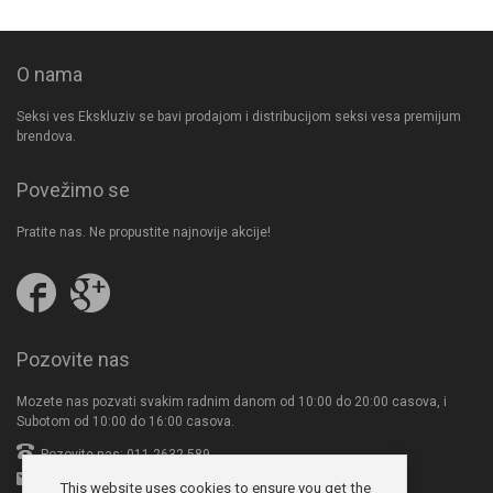
O nama
Seksi ves Ekskluziv se bavi prodajom i distribucijom seksi vesa premijum
brendova.
Povežimo se
Pratite nas. Ne propustite najnovije akcije!
Pratite
Follow
nas
us
na
on
Facebooku
Google
Pozovite nas
Plus
Mozete nas pozvati svakim radnim danom od 10:00 do 20:00 casova, i
Subotom od 10:00 do 16:00 casova.
Pozovite nas: 011-2632-589
office@seksives.com
This website uses cookies to ensure you get the