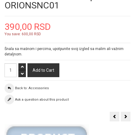
ORIONSNC01
390,00 RSD
You save:
600,00 RSD
Šnala sa mašnom i percima, upotpunite svoj izgled sa malim ali važnim
detaljnom.
Back to: Accessories
Ask a question about this product
Rukavice
Žen
sa
krat
radom
ruka
OBSES007
SLC