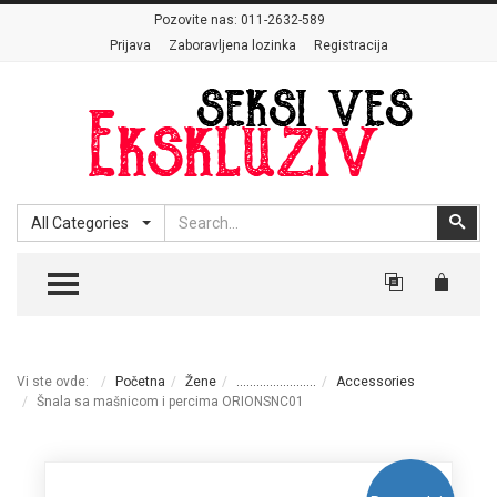
Pozovite nas:
011-2632-589
Prijava
Zaboravljena lozinka
Registracija
Search
Sear
All Categories
TOGGLE MENU
Vi ste ovde:
Početna
Žene
........................
Accessories
Šnala sa mašnicom i percima ORIONSNC01