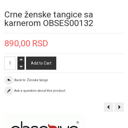
Crne ženske tangice sa
karnerom OBSES00132
890,00 RSD
Back to: Ženske tange
Ask a question about this product
Trakaste
Zen
tangice
tang
sa
sa
cvetom
bise
SLC024481
SLC