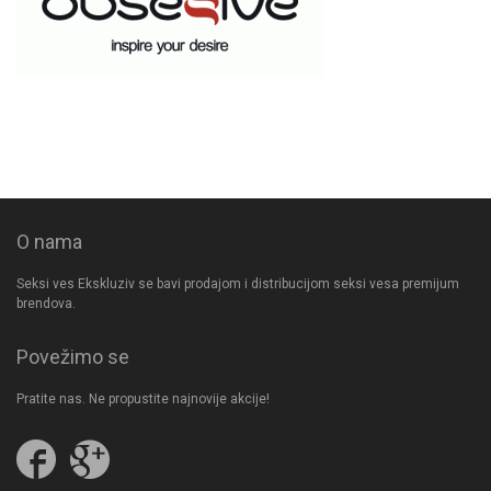
O nama
Seksi ves Ekskluziv se bavi prodajom i distribucijom seksi vesa premijum
brendova.
Povežimo se
Pratite nas. Ne propustite najnovije akcije!
Pratite
Follow
nas
us
na
on