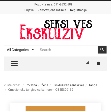
Pozovite nas:
011-2632-589
Prijava
Zaboravljena lozinka
Registracija
Search
Sear
All Categories
TOGGLE MENU
Vi ste ovde:
Početna
Žene
Ekskluzivan ženski veš
Tange
Crne ženske tangice sa karnerom OBSES00132