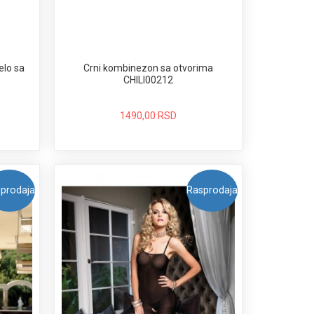
elo sa
Crni kombinezon sa otvorima
CHILI00212
1490,00 RSD
prodaja
Rasprodaja