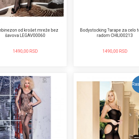
Bodystocking ?arape za celo t
binezon od krošet mreže bez
radom CHILI00213
šavova LEGAV00060
1490,00 RSD
1490,00 RSD
Ras