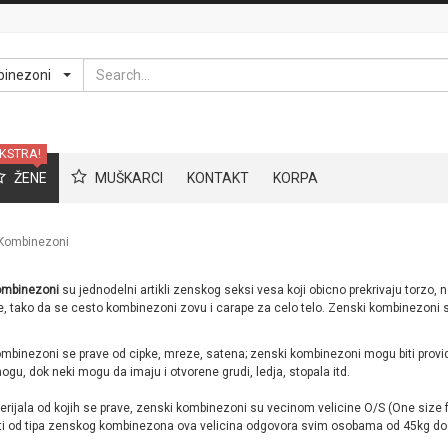
Search
binezoni
KSTRA!
ŽENE
MUŠKARCI
KONTAKT
KORPA
Kombinezoni
ombinezoni
su jednodelni artikli zenskog seksi vesa koji obicno prekrivaju torzo, n
, tako da se cesto kombinezoni zovu i carape za celo telo. Zenski kombinezoni su d
mbinezoni se prave od cipke, mreze, satena; zenski kombinezoni mogu biti provi
ogu, dok neki mogu da imaju i otvorene grudi, ledja, stopala itd.
rijala od kojih se prave, zenski kombinezoni su vecinom velicine O/S (One size fi
i od tipa zenskog kombinezona ova velicina odgovora svim osobama od 45kg do 