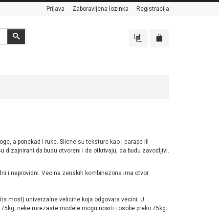
Prijava
Zaboravljena lozinka
Registracija
Search
oge, a ponekad i ruke. Slicne su teksture kao i carape ili
izajnirani da budu otvoreni i da otkrivaju, da budu zavodljivi.
dni i neprovidni. Vecina zenskih kombinezona ima otvor
ts most) univerzalne velicine koja odgovara vecini. U
75kg, neke mrezaste modele mogu nositi i osobe preko 75kg.