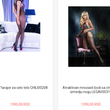
 ?arape za celo telo CHILI00208
Atraktivan mrezasti bodi sa o
izmedju nogu LEGAV003
1390,00 RSD
1390,00 RSD