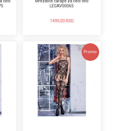
a celo
Mrezaste carape za celo telo
75
LEGAV00065
1490,00 RSD
Promo