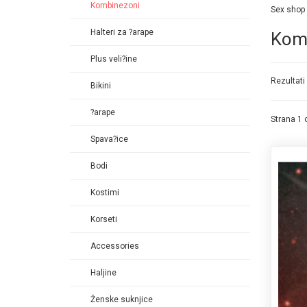
Kombinezoni
Sex shop "
Halteri za ?arape
Kom
Plus veli?ine
Rezultati 
Bikini
?arape
Strana 1 
Spava?ice
Bodi
Kostimi
Korseti
Accessories
Haljine
Ženske suknjice