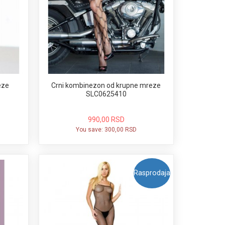
eze
Crni kombinezon od krupne mreze
SLC0625410
990,00 RSD
You save:
300,00 RSD
Rasprodaja