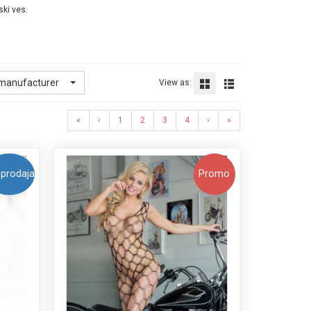
ski ves.
 manufacturer
View as:
«
‹
1
2
3
4
›
»
prodaja
Promo