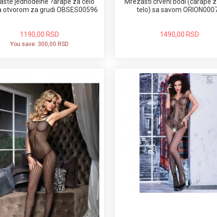
aste jednodelne ?arape za celo
Mrezasti crveni bodi (carape z
sa otvorom za grudi OBSES00596
telo) sa savom ORION000
1190,00 RSD
1490,00 RSD
You save:
300,00 RSD