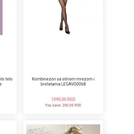
lo telo
Kombinezon sa sitnom mrezom i
e
bretelama LEGAV00068
1090,00 RSD
You save:
200,00 RSD