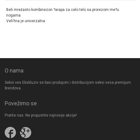
Beli mrežasto kombinezon ?arapa za celo telo sa prorezom me?u
nogama.
Veli?ina je univerzalna.
O nama
Seksi ves Ekskluziv se bavi prodajom i distribucijom seksi vesa premijum
brendova.
Povežimo se
Pratite nas. Ne propustite najnovije akcije!
Pratite
Follow
nas
us