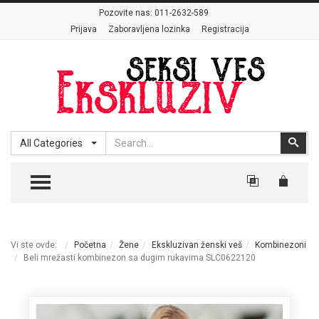
Pozovite nas:
011-2632-589
Prijava
Zaboravljena lozinka
Registracija
Search
Sear
All Categories
TOGGLE MENU
Vi ste ovde:
Početna
Žene
Ekskluzivan ženski veš
Kombinezoni
Beli mrežasti kombinezon sa dugim rukavima SLC0622120