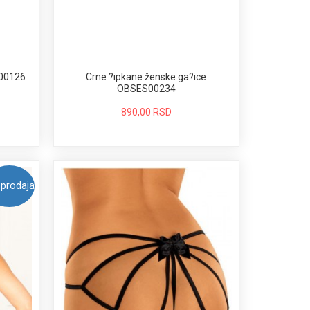
S00126
Crne ?ipkane ženske ga?ice
OBSES00234
890,00 RSD
prodaja