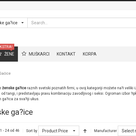
Search
ke ga?ice
KSTRA!
ŽENE
MUŠKARCI
KONTAKT
KORPA
Gaćice
ve
ženske ga?ice
raznih svetski poznatih firmi, u ovoj kategoriji možete na?i veliki
u od tangi, i predstavljaju pravu kombinaciju zavodljivog i seksi. Ogroman izbor ?i
n ga?ica za sva?iji ukus.
ke ga?ice
Product Price
Select
1 - 24 od 46
Sort by
Manufacturer