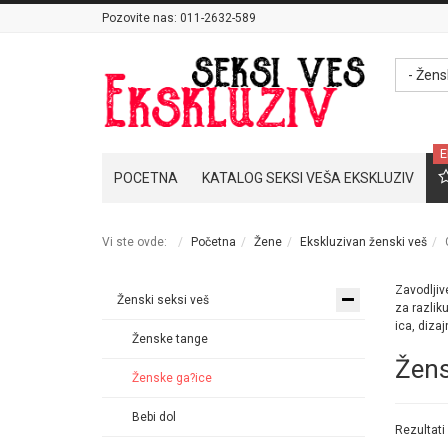
Pozovite nas:
011-2632-589
- Žens
E
POCETNA
KATALOG SEKSI VEŠA EKSKLUZIV
Vi ste ovde:
Početna
Žene
Ekskluzivan ženski veš
Zavodlji
Ženski seksi veš
za razlik
ica, dizaj
Ženske tange
Žens
Ženske ga?ice
Bebi dol
Rezultati 