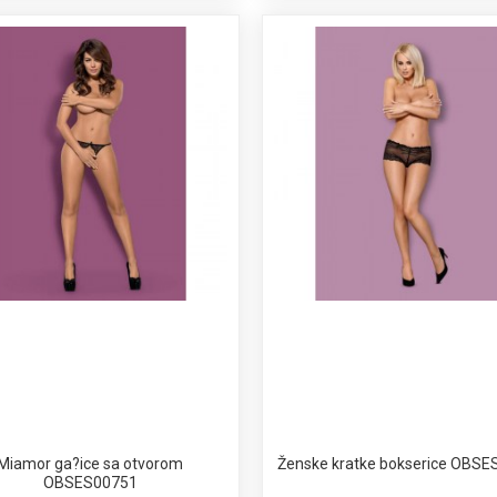
Miamor ga?ice sa otvorom
Ženske kratke bokserice OBS
OBSES00751