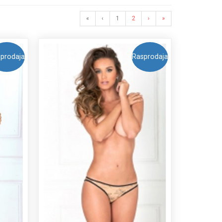
«
‹
1
2
›
»
prodaja
Rasprodaja