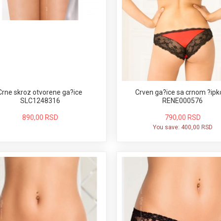
Crne skroz otvorene ga?ice
Crven ga?ice sa crnom ?ip
SLC1248316
RENE000576
890,00 RSD
790,00 RSD
You save:
400,00 RSD