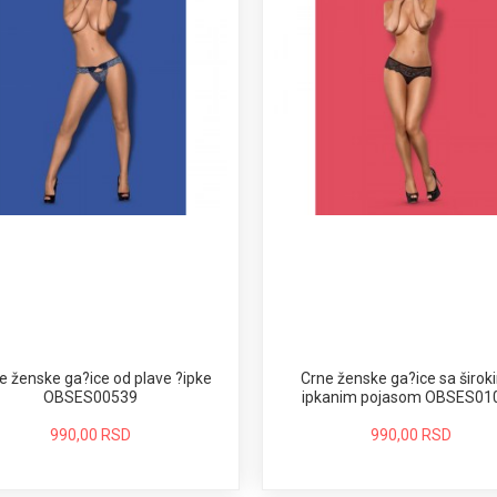
e ženske ga?ice od plave ?ipke
Crne ženske ga?ice sa širok
OBSES00539
ipkanim pojasom OBSES01
990,00 RSD
990,00 RSD