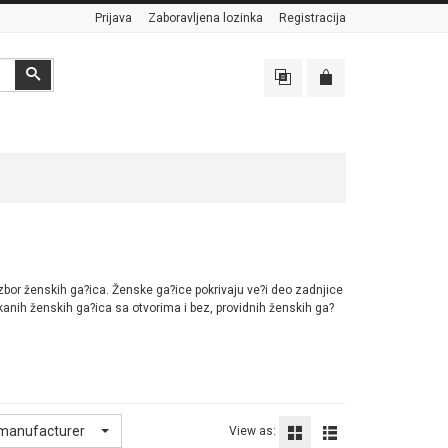
Prijava
Zaboravljena lozinka
Registracija
Search
 izbor ženskih ga?ica. Ženske ga?ice pokrivaju ve?i deo zadnjice
pkanih ženskih ga?ica sa otvorima i bez, providnih ženskih ga?
 manufacturer
View as: