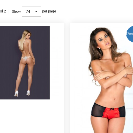
24
od 2
per page
Show
Ras