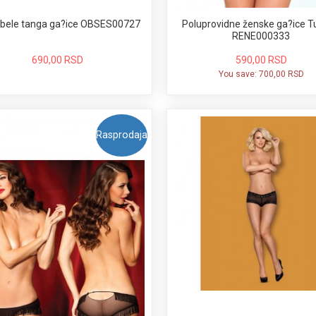
 bele tanga ga?ice OBSES00727
Poluprovidne ženske ga?ice 
RENE000333
690,00 RSD
590,00 RSD
You save:
700,00 RSD
Rasprodaja