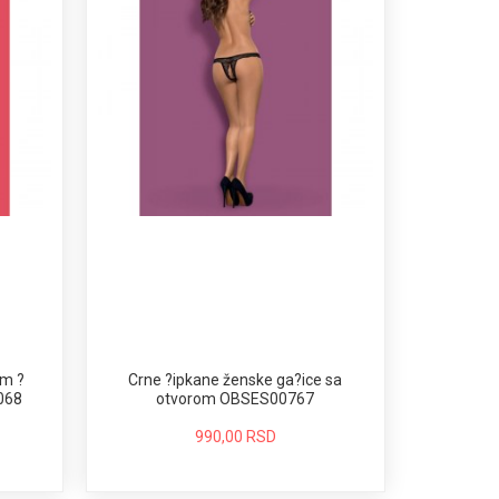
im ?
Crne ?ipkane ženske ga?ice sa
068
otvorom OBSES00767
990,00 RSD