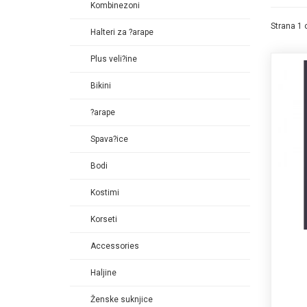
Kombinezoni
Strana 1 
Halteri za ?arape
Plus veli?ine
Bikini
?arape
Spava?ice
Bodi
Kostimi
Korseti
Accessories
Haljine
Ženske suknjice