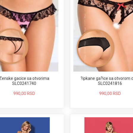
Zenske gacice sa otvorima
?ipkane ga?ice sa otvorom 
SLC0241740
SLC0241816
990,00 RSD
990,00 RSD