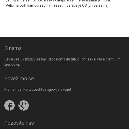
Leg Avenue samodrzece sexy carapice sa interesantnim printom.
Velicina ovih samodrzecih mrezastih carapa je OS (univerzalna).
O nama
Seksi ves Ekskluziv se bavi prodajom i distribucijom seksi vesa premijum
brendova.
Povežimo se
Pratite nas. Ne propustite najnovije akcije!
Pratite
Follow
nas
us
na
on
Facebooku
Google
Pozovite nas
Plus