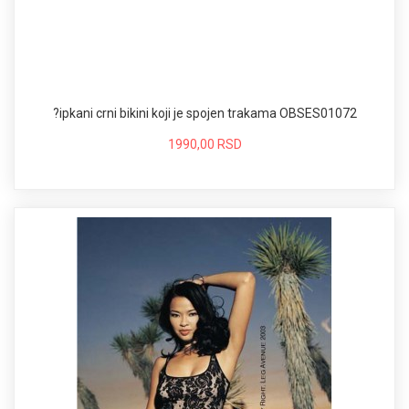
?ipkani crni bikini koji je spojen trakama OBSES01072
1990,00 RSD