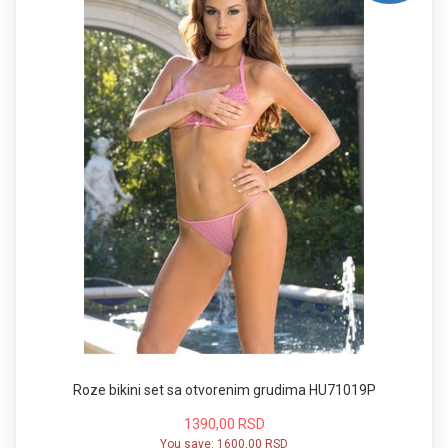
Roze bikini set sa otvorenim grudima HU71019P
1390,00 RSD
You save:
1600,00 RSD