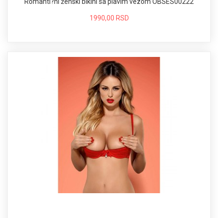
Romanti?ni ženski bikini sa plavim vezom OBSES00222
1990,00 RSD