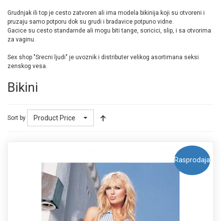
Grudnjak ili top je cesto zatvoren ali ima modela bikinija koji su otvoreni i
pruzaju samo potporu dok su grudi i bradavice potpuno vidne.
Gacice su cesto standarnde ali mogu biti tange, soricici, slip, i sa otvorima
za vaginu.
Sex shop "Srecni ljudi" je uvoznik i distributer velikog asortimana seksi
zenskog vesa.
Bikini
Product Price
Sort by
Rasprodaja