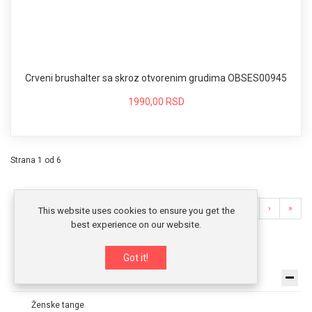
Crveni brushalter sa skroz otvorenim grudima OBSES00945
1990,00 RSD
Strana 1 od 6
«
‹
›
»
This website uses cookies to ensure you get the
best experience on our website.
Got it!
Ženski seksi veš
Ženske tange