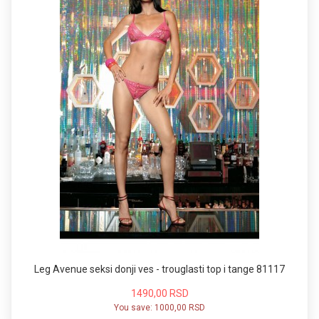
Leg Avenue seksi donji ves - trouglasti top i tange 81117
1490,00 RSD
You save:
1000,00 RSD