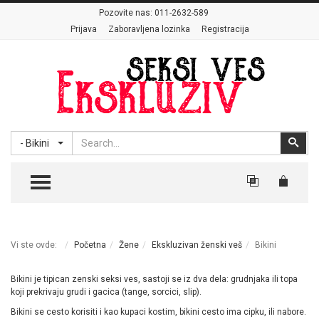
Pozovite nas:
011-2632-589
Prijava
Zaboravljena lozinka
Registracija
Search
Sear
- Bikini
TOGGLE MENU
Vi ste ovde:
Početna
Žene
Ekskluzivan ženski veš
Bikini
Bikini je tipican zenski seksi ves, sastoji se iz dva dela: grudnjaka ili topa
koji prekrivaju grudi i gacica (tange, sorcici, slip).
Bikini se cesto korisiti i kao kupaci kostim, bikini cesto ima cipku, ili nabore.