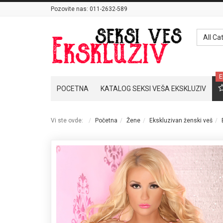
Pozovite nas:
011-2632-589
All Ca
E
POCETNA
KATALOG SEKSI VEŠA EKSKLUZIV
Vi ste ovde:
Početna
Žene
Ekskluzivan ženski veš