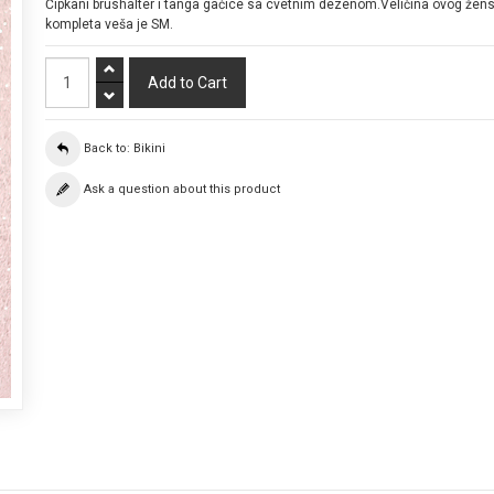
Čipkani brushalter i tanga gaćice sa cvetnim dezenom.Veličina ovog žen
kompleta veša je SM.
Back to: Bikini
Ask a question about this product