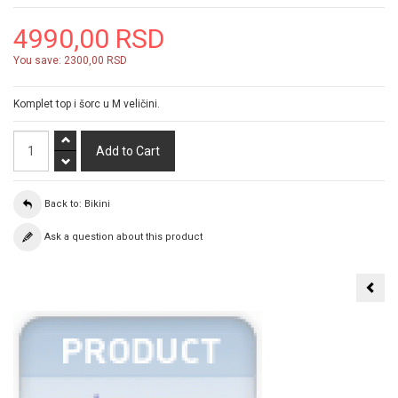
4990,00 RSD
You save:
2300,00 RSD
Komplet top i šorc u M veličini.
Back to: Bikini
Ask a question about this product
Leg
Ave
leop
bikin
sa
halt
LEG