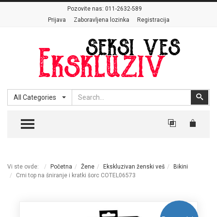
Pozovite nas:
011-2632-589
Prijava
Zaboravljena lozinka
Registracija
Search
Sear
All Categories
TOGGLE MENU
Vi ste ovde:
Početna
Žene
Ekskluzivan ženski veš
Bikini
Crni top na šniranje i kratki šorc COTEL06573