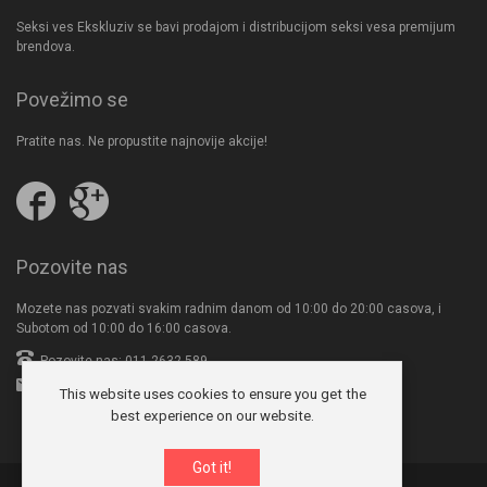
Seksi ves Ekskluziv se bavi prodajom i distribucijom seksi vesa premijum
brendova.
Povežimo se
Pratite nas. Ne propustite najnovije akcije!
Pratite
Follow
nas
us
na
on
Facebooku
Google
Pozovite nas
Plus
Mozete nas pozvati svakim radnim danom od 10:00 do 20:00 casova, i
Subotom od 10:00 do 16:00 casova.
Pozovite nas: 011-2632-589
office@seksives.com
This website uses cookies to ensure you get the
best experience on our website.
Got it!