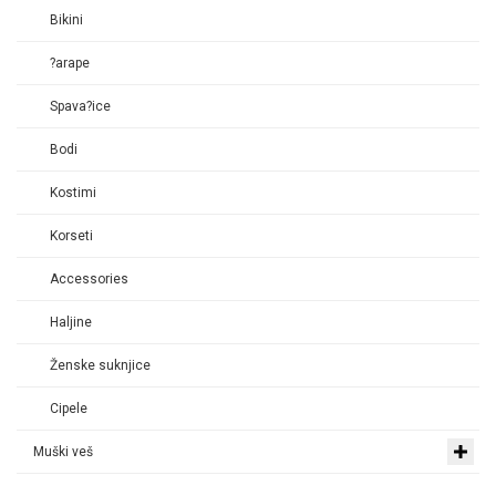
Bikini
?arape
Spava?ice
Bodi
Kostimi
Korseti
Accessories
Haljine
Ženske suknjice
Cipele
Muški veš