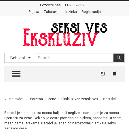
Pozovite nas:
011-2632-589
Prijava
Zaboravljena lozinka
Registracija
Search
Sear
- Bebi dol
TOGGLE MENU
Vi ste ovde:
Početna
Žene
Ekskluzivan ženski veš
Bebi dol
Bebidol je kratka siroka nocna haljina ili neglize, i namenjen je za nocnu
upotrebu za zene. Bebidol je cesto providan sa cipkom, naborima, krznom,
masnicama i trakama. Bebidol je jedan od naizazovnijih artikala seksi
zenskog vesa.