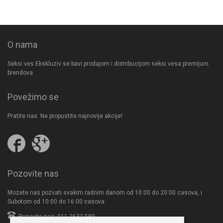
O nama
Seksi ves Ekskluziv se bavi prodajom i distribucijom seksi vesa premijum
brendova.
Povežimo se
Pratite nas. Ne propustite najnovije akcije!
Pratite
Follow
nas
us
na
on
Facebooku
Google
Pozovite nas
Plus
Mozete nas pozvati svakim radnim danom od 10:00 do 20:00 casova, i
Subotom od 10:00 do 16:00 casova.
Pozovite nas: 011-2632-589