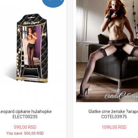
Leopard cipkane hulahopke
Glatke crne ženske ?arap
ELECT00235
COTEL03975
590,00 RSD
1090,00 RSD
You save:
500,00 RSD