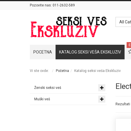
Pozovite nas:
011-2632-589
All Ca
E
POCETNA
KATALOG SEKSI VEŠA EKSKLUZIV
Vi ste ovde:
Početna
Katalog seksi veša Ekskluziv
Elect
Ženski seksi veš
Muški veš
Rezultati 