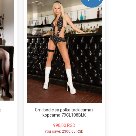
e
Crni bodic sa polka tackicama i
kopcama 79CL108BLK
990,00 RSD
You save:
2300,00 RSD