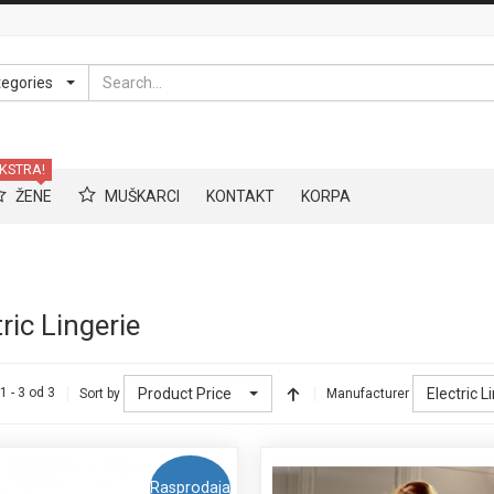
Search
tegories
KSTRA!
ŽENE
MUŠKARCI
KONTAKT
KORPA
ric Lingerie
Product Price
Electric L
1 - 3 od 3
Sort by
Manufacturer
Rasprodaja